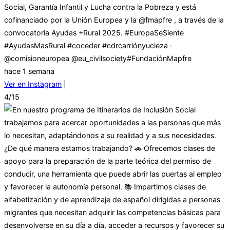
Social, Garantía Infantil y Lucha contra la Pobreza y está
cofinanciado por la Unión Europea y la @fmapfre , a través de la
convocatoria Ayudas +Rural 2025. #EuropaSeSiente
#AyudasMasRural #coceder #cdrcarriónyucieza ·
@comisioneuropea @eu_civilsociety#FundaciónMapfre
hace 1 semana
Ver en Instagram
|
4/15