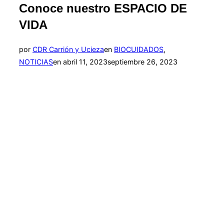
Conoce nuestro ESPACIO DE
VIDA
por
CDR Carrión y Ucieza
en
BIOCUIDADOS
,
Publicado
NOTICIAS
en
abril 11, 2023
septiembre 26, 2023
el