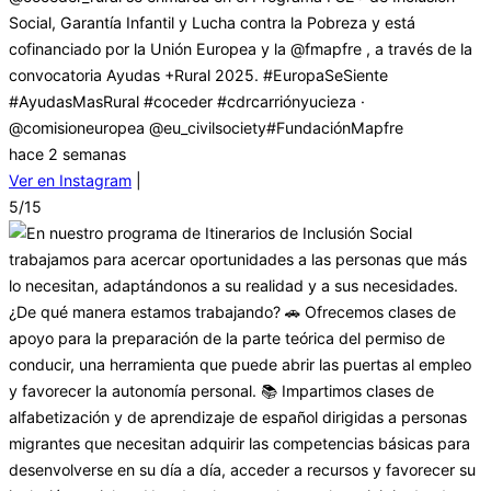
Social, Garantía Infantil y Lucha contra la Pobreza y está
cofinanciado por la Unión Europea y la @fmapfre , a través de la
convocatoria Ayudas +Rural 2025. #EuropaSeSiente
#AyudasMasRural #coceder #cdrcarriónyucieza ·
@comisioneuropea @eu_civilsociety#FundaciónMapfre
hace 2 semanas
Ver en Instagram
|
5/15