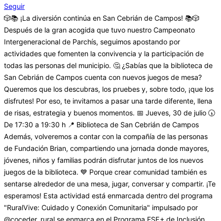
Seguir
🎲📚 ¡La diversión continúa en San Cebrián de Campos! 📚🎲
Después de la gran acogida que tuvo nuestro Campeonato
Intergeneracional de Parchís, seguimos apostando por
actividades que fomenten la convivencia y la participación de
todas las personas del municipio. 🤔 ¿Sabías que la biblioteca de
San Cebrián de Campos cuenta con nuevos juegos de mesa?
Queremos que los descubras, los pruebes y, sobre todo, ¡que los
disfrutes! Por eso, te invitamos a pasar una tarde diferente, llena
de risas, estrategia y buenos momentos. 📅 Jueves, 30 de julio 🕠
De 17:30 a 19:30 h 📍 Biblioteca de San Cebrián de Campos
Además, volveremos a contar con la compañía de las personas
de Fundación Brian, compartiendo una jornada donde mayores,
jóvenes, niños y familias podrán disfrutar juntos de los nuevos
juegos de la biblioteca. 💙 Porque crear comunidad también es
sentarse alrededor de una mesa, jugar, conversar y compartir. ¡Te
esperamos! Esta actividad está enmarcada dentro del programa
"RuralVive: Cuidado y Conexión Comunitaria" impulsado por
@coceder_rural se enmarca en el Programa FSE+ de Inclusión