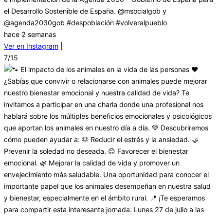
el Desarrollo Sostenible de España. @msocialgob y
@agenda2030gob #despoblación #volveralpueblo
hace 2 semanas
Ver en Instagram
|
7/15