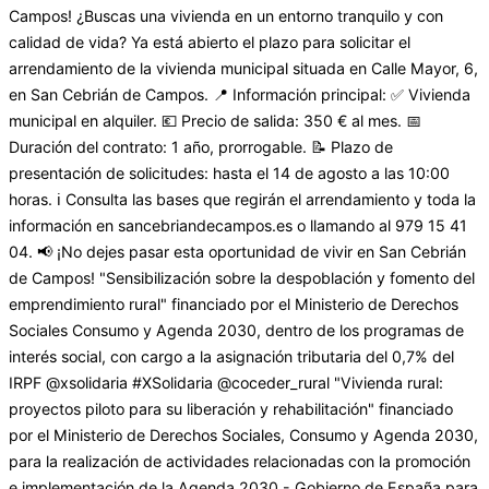
Campos! ¿Buscas una vivienda en un entorno tranquilo y con
calidad de vida? Ya está abierto el plazo para solicitar el
arrendamiento de la vivienda municipal situada en Calle Mayor, 6,
en San Cebrián de Campos. 📍 Información principal: ✅ Vivienda
municipal en alquiler. 💶 Precio de salida: 350 € al mes. 📅
Duración del contrato: 1 año, prorrogable. 📝 Plazo de
presentación de solicitudes: hasta el 14 de agosto a las 10:00
horas. ℹ️ Consulta las bases que regirán el arrendamiento y toda la
información en sancebriandecampos.es o llamando al 979 15 41
04. 📢 ¡No dejes pasar esta oportunidad de vivir en San Cebrián
de Campos! "Sensibilización sobre la despoblación y fomento del
emprendimiento rural" financiado por el Ministerio de Derechos
Sociales Consumo y Agenda 2030, dentro de los programas de
interés social, con cargo a la asignación tributaria del 0,7% del
IRPF @xsolidaria #XSolidaria @coceder_rural "Vivienda rural:
proyectos piloto para su liberación y rehabilitación" financiado
por el Ministerio de Derechos Sociales, Consumo y Agenda 2030,
para la realización de actividades relacionadas con la promoción
e implementación de la Agenda 2030 - Gobierno de España para