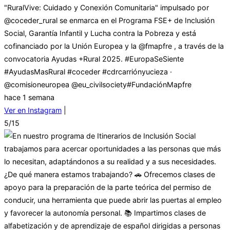
"RuralVive: Cuidado y Conexión Comunitaria" impulsado por
@coceder_rural se enmarca en el Programa FSE+ de Inclusión
Social, Garantía Infantil y Lucha contra la Pobreza y está
cofinanciado por la Unión Europea y la @fmapfre , a través de la
convocatoria Ayudas +Rural 2025. #EuropaSeSiente
#AyudasMasRural #coceder #cdrcarriónyucieza ·
@comisioneuropea @eu_civilsociety#FundaciónMapfre
hace 1 semana
Ver en Instagram
|
5/15