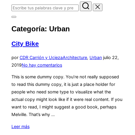
Buscar:
Alternar
la
Categoría:
Urban
barra
lateral
y
City Bike
la
navegación
Publicado
por
CDR Carrión y Ucieza
Architecture
,
Urban
julio 22,
el
2019
No hay comentarios
This is some dummy copy. You’re not really supposed
to read this dummy copy, it is just a place holder for
people who need some type to visualize what the
actual copy might look like if it were real content. If you
want to read, I might suggest a good book, perhaps
Melville. That’s why …
«City
Leer más
Bike»