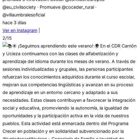
@eu_civilsociety · Promueve @coceder_rural ·
@villaumbralesoficial
hace 3 días
Ver en Instagram
|
2/15