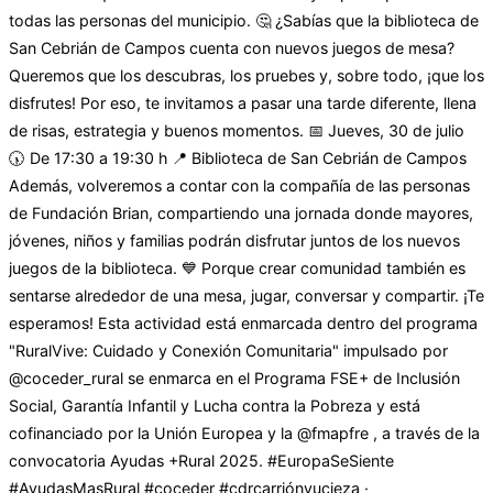
todas las personas del municipio. 🤔 ¿Sabías que la biblioteca de
San Cebrián de Campos cuenta con nuevos juegos de mesa?
Queremos que los descubras, los pruebes y, sobre todo, ¡que los
disfrutes! Por eso, te invitamos a pasar una tarde diferente, llena
de risas, estrategia y buenos momentos. 📅 Jueves, 30 de julio
🕠 De 17:30 a 19:30 h 📍 Biblioteca de San Cebrián de Campos
Además, volveremos a contar con la compañía de las personas
de Fundación Brian, compartiendo una jornada donde mayores,
jóvenes, niños y familias podrán disfrutar juntos de los nuevos
juegos de la biblioteca. 💙 Porque crear comunidad también es
sentarse alrededor de una mesa, jugar, conversar y compartir. ¡Te
esperamos! Esta actividad está enmarcada dentro del programa
"RuralVive: Cuidado y Conexión Comunitaria" impulsado por
@coceder_rural se enmarca en el Programa FSE+ de Inclusión
Social, Garantía Infantil y Lucha contra la Pobreza y está
cofinanciado por la Unión Europea y la @fmapfre , a través de la
convocatoria Ayudas +Rural 2025. #EuropaSeSiente
#AyudasMasRural #coceder #cdrcarriónyucieza ·