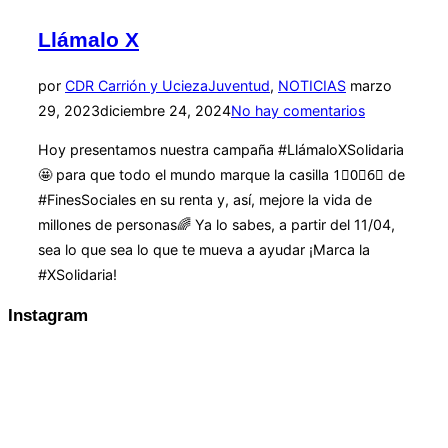
Llámalo X
Publicado
por
CDR Carrión y Ucieza
Juventud
,
NOTICIAS
marzo
el
29, 2023
diciembre 24, 2024
No hay comentarios
Hoy presentamos nuestra campaña #LlámaloXSolidaria
🤩 para que todo el mundo marque la casilla 1⃣0⃣6⃣ de
#FinesSociales en su renta y, así, mejore la vida de
millones de personas🌈 Ya lo sabes, a partir del 11/04,
sea lo que sea lo que te mueva a ayudar ¡Marca la
#XSolidaria!
Instagram