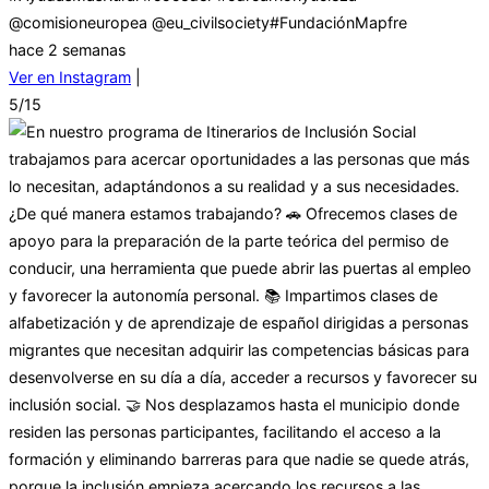
@comisioneuropea @eu_civilsociety#FundaciónMapfre
hace 2 semanas
Ver en Instagram
|
5/15