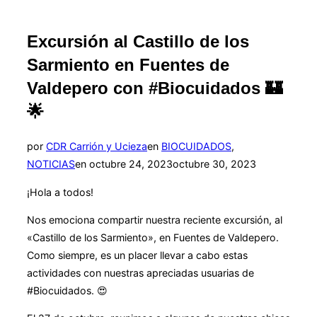
Excursión al Castillo de los
Sarmiento en Fuentes de
Valdepero con #Biocuidados 🏰
🌟
por
CDR Carrión y Ucieza
en
BIOCUIDADOS
,
Publicado
NOTICIAS
en
octubre 24, 2023
octubre 30, 2023
el
¡Hola a todos!
Nos emociona compartir nuestra reciente excursión, al
«Castillo de los Sarmiento», en Fuentes de Valdepero.
Como siempre, es un placer llevar a cabo estas
actividades con nuestras apreciadas usuarias de
#Biocuidados. 😍