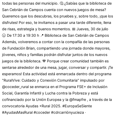
todas las personas del municipio. 🤔 ¿Sabías que la biblioteca de
San Cebrián de Campos cuenta con nuevos juegos de mesa?
Queremos que los descubras, los pruebes y, sobre todo, ¡que los
disfrutes! Por eso, te invitamos a pasar una tarde diferente, llena
de risas, estrategia y buenos momentos. 📅 Jueves, 30 de julio
🕠 De 17:30 a 19:30 h 📍 Biblioteca de San Cebrián de Campos
Además, volveremos a contar con la compañía de las personas
de Fundación Brian, compartiendo una jornada donde mayores,
jóvenes, niños y familias podrán disfrutar juntos de los nuevos
juegos de la biblioteca. 💙 Porque crear comunidad también es
sentarse alrededor de una mesa, jugar, conversar y compartir. ¡Te
esperamos! Esta actividad está enmarcada dentro del programa
"RuralVive: Cuidado y Conexión Comunitaria" impulsado por
@coceder_rural se enmarca en el Programa FSE+ de Inclusión
Social, Garantía Infantil y Lucha contra la Pobreza y está
cofinanciado por la Unión Europea y la @fmapfre , a través de la
convocatoria Ayudas +Rural 2025. #EuropaSeSiente
#AyudasMasRural #coceder #cdrcarriónyucieza ·