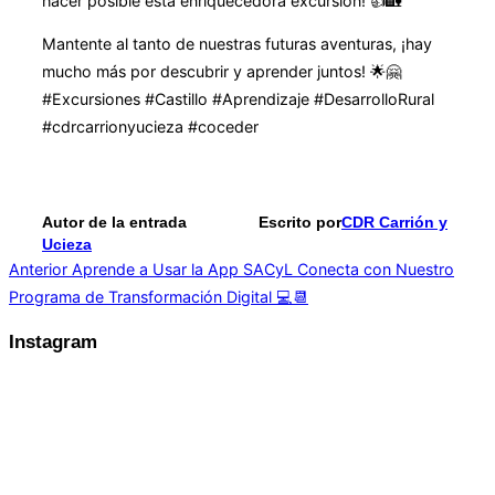
hacer posible esta enriquecedora excursión! 👍🏡
Mantente al tanto de nuestras futuras aventuras, ¡hay
mucho más por descubrir y aprender juntos! 🌟🤗
#Excursiones #Castillo #Aprendizaje #DesarrolloRural
#cdrcarrionyucieza #coceder
Autor de la entrada
Escrito por
CDR Carrión y
Ucieza
Navegación
Anterior
Anterior
Aprende a Usar la App SACyL Conecta con Nuestro
Programa de Transformación Digital 💻📆
de
entradas
Instagram