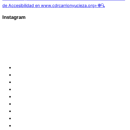
de Accesibilidad en www.cdrcarrionyucieza.org» 🌐🔍
de
entradas
Instagram