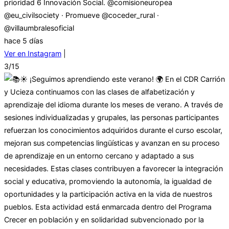
prioridad 6 Innovación Social. @comisioneuropea
@eu_civilsociety · Promueve @coceder_rural ·
@villaumbralesoficial
hace 5 días
Ver en Instagram
|
3/15