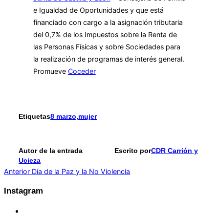
e Igualdad de Oportunidades y que está
financiado con cargo a la asignación tributaria
del 0,7% de los Impuestos sobre la Renta de
las Personas Físicas y sobre Sociedades para
la realización de programas de interés general.
Promueve
Coceder
Etiquetas
8 marzo
,
mujer
Autor de la entrada
Escrito por
CDR Carrión y
Ucieza
Navegación
Anterior
Anterior
Día de la Paz y la No Violencia
de
Instagram
entradas