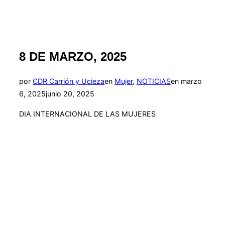
8 DE MARZO, 2025
Publicado
por
CDR Carrión y Ucieza
en
Mujer
,
NOTICIAS
en
marzo
el
6, 2025
junio 20, 2025
DIA INTERNACIONAL DE LAS MUJERES